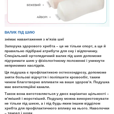
ВАЛИК ПІД ШИЮ
знімає навантаження з м’язів шиї
Запорука здорового хребта – це не тільки спорт, а ще й
правильно підібрані атрибути для сну і відпочинку.
Спеціальний ортопедичний валик під шию допоможе
підтримати шию у фізіологічному положенні і уникнути
неприємних наслідків.
Ця подушка є профілактикою остеохондрозу, допоможе
зняти больові відчуття і поліпшити кровообіг, таким
чином благотворно впливати на ваше здоров’я. Подушка
має вентиляційні канали.
Також вона виготовляється у двох варіантах щільності –
м’якіший і жорсткіший. Подушку можна використовувати
не тільки під шиєю, а і під будь-яким іншим відділом
хребта для профілактичного впливу на нього. Наволочки
– тенсел і шовк.