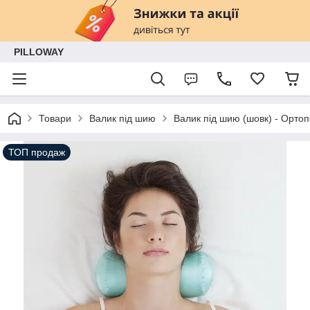
PILLOWAY
Товари
Валик під шию
Валик під шию (шовк) - Орто
ТОП продаж