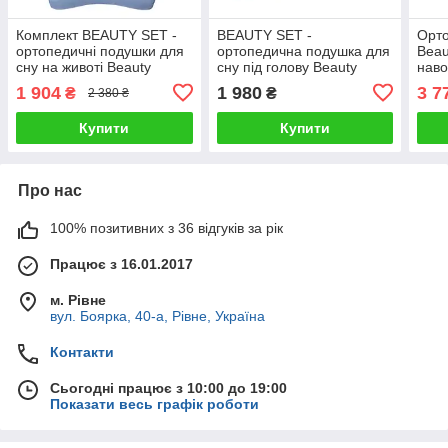
Комплект BEAUTY SET -
BEAUTY SET -
Орт
ортопедичні подушки для
ортопедична подушка для
Beau
сну на животі Beauty
сну під голову Beauty
нав
Balance® (Face Pillow №1
Balance® ШОВК (FACE
змор
1 904
1 980
3 7
₴
₴
2 380 ₴
& Roller Pillow №2) тенсел
PILLOW №1) м'ята
набр
блакитний
Купити
Купити
Про нас
100% позитивних з 36 відгуків за рік
Працює з 16.01.2017
м. Рівне
вул. Боярка, 40-а, Рівне, Україна
Контакти
Сьогодні працює з 10:00 до 19:00
Показати весь графік роботи