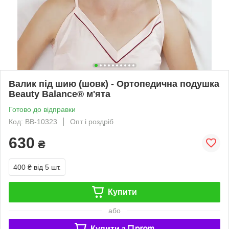
Валик під шию (шовк) - Ортопедична подушка
Beauty Balance® м'ята
Готово до відправки
Код: BB-10323
Опт і роздріб
630
₴
400 ₴
від 5 шт.
Купити
або
Купити з