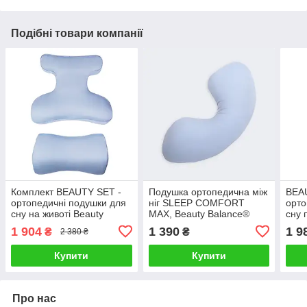
Подібні товари компанії
Комплект BEAUTY SET -
Подушка ортопедична між
BEA
ортопедичні подушки для
ніг SLEEP COMFORT
орто
сну на животі Beauty
MAX, Beauty Balance®
сну 
Balance® (Face Pillow №1
(Тенсел)
Bal
1 904
1 390
1 9
₴
₴
2 380 ₴
& Roller Pillow №2) тенсел
PIL
блакитний
Купити
Купити
Про нас