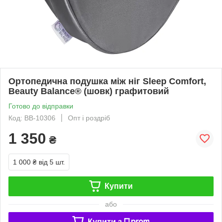
Ортопедична подушка між ніг Sleep Comfort,
Beauty Balance® (шовк) графитовий
Готово до відправки
Код: BB-10306
Опт і роздріб
1 350
₴
1 000 ₴
від 5 шт.
Купити
або
Купити з