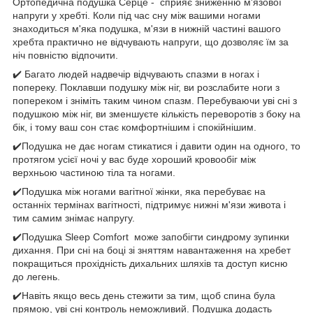
Ортопедична подушка Серце - сприяє зниженню м'язової
напруги у хребті. Коли під час сну між вашими ногами
знаходиться м'яка подушка, м'язи в нижній частині вашого
хребта практично не відчувають напруги, що дозволяє їм за
ніч повністю відпочити.
✔️ Багато людей надвечір відчувають спазми в ногах і
попереку. Поклавши подушку між ніг, ви розслабите ноги з
попереком і зніміть таким чином спазм. Перебуваючи уві сні з
подушкою між ніг, ви зменшуєте кількість переворотів з боку на
бік, і тому ваш сон стає комфортнішим і спокійнішим.
✔️Подушка не дає ногам стикатися і давити один на одного, то
протягом усієї ночі у вас буде хороший кровообіг між
верхньою частиною тіла та ногами.
✔️Подушка між ногами вагітної жінки, яка перебуває на
останніх термінах вагітності, підтримує нижні м'язи живота і
тим самим знімає напругу.
✔️Подушка Sleep Comfort може запобігти синдрому зупинки
дихання. При сні на боці зі зняттям навантаження на хребет
покращиться прохідність дихальних шляхів та доступ кисню
до легень.
✔️Навіть якщо весь день стежити за тим, щоб спина була
прямою, уві сні контроль неможливий. Подушка додасть