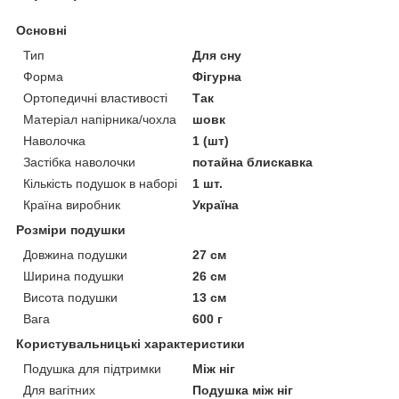
Основні
Тип
Для сну
Форма
Фігурна
Ортопедичні властивості
Так
Матеріал напірника/чохла
шовк
Наволочка
1 (шт)
Застібка наволочки
потайна блискавка
Кількість подушок в наборі
1 шт.
Країна виробник
Україна
Розміри подушки
Довжина подушки
27 см
Ширина подушки
26 см
Висота подушки
13 см
Вага
600 г
Користувальницькі характеристики
Подушка для підтримки
Між ніг
Для вагітних
Подушка між ніг