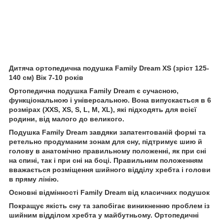
Дитяча ортопедична подушка Family Dream XS (зріст 125-
140 см) Вік 7-10 років
Ортопедична подушка Family Dream є сучасною,
функціональною і універсальною. Вона випускається в 6
розмірах (XXS, XS, S, L, M, XL), які підходять для всієї
родини, від малого до великого.
Подушка Family Dream завдяки запатентованій формі та
ретельно продуманим зонам для сну, підтримує шию й
голову в анатомічно правильному положенні, як при сні
на спині, так і при сні на боці. Правильним положенням
вважається розміщення шийного відділу хребта і голови
в пряму лінію.
Основні відмінності Family Dream від класичних подушок
Покращує якість сну та запобігає виникненню проблем із
шийним відділом хребта у майбутньому. Ортопедичні