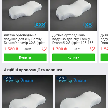
Дитяча ортопедична
Дитяча ортопедична
Дитя
подушка для сну Family
подушка для сну Family
поду
Dream® розмір XXS (зріст
Dream® XS (зріст 125-135
Drea
110-125 см) Вік 3-7 років
см) Вік 7-10 років
125 
1 520
1 700
1 5
₴
₴
1 900 ₴
2 125 ₴
молочний
молочний
мол
Купити
Купити
Акційні пропозиції та новинки
–20%
–20%