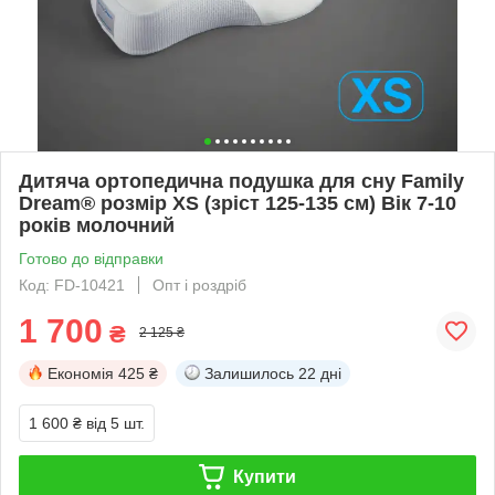
Дитяча ортопедична подушка для сну Family
Dream® розмір XS (зріст 125-135 см) Вік 7-10
років молочний
Готово до відправки
Код: FD-10421
Опт і роздріб
1 700
₴
2 125 ₴
Економія
425 ₴
Залишилось
22 дні
1 600 ₴
від 5 шт.
Купити