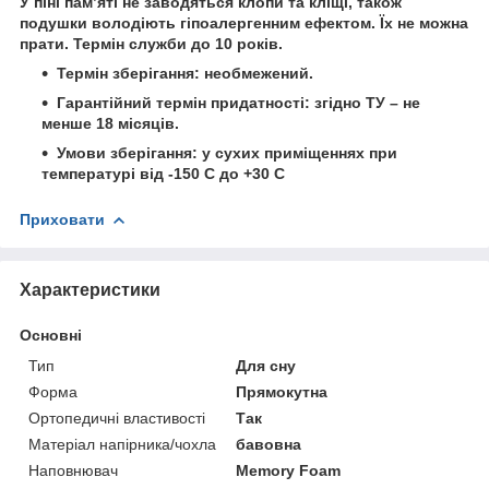
У піні пам’яті не заводяться клопи та кліщі, також
подушки володіють гіпоалергенним ефектом. Їх не можна
прати. Термін служби до 10 років.
Термін зберігання: необмежений.
Гарантійний термін придатності: згідно ТУ – не
менше 18 місяців.
Умови зберігання: у сухих приміщеннях при
температурі від -150 С до +30 С
Приховати
Характеристики
Основні
Тип
Для сну
Форма
Прямокутна
Ортопедичні властивості
Так
Матеріал напірника/чохла
бавовна
Наповнювач
Memory Foam