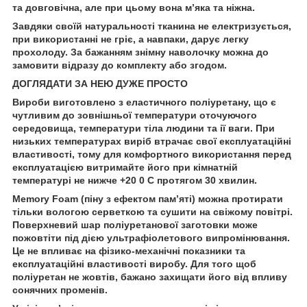
та довговічна, але при цьому вона м’яка та ніжна.
Завдяки своїй натуральності тканина не електризується,
при використанні не гріє, а навпаки, дарує легку
прохолоду. За бажанням знімну наволочку можна до
замовити відразу до комплекту або згодом.
ДОГЛЯДАТИ ЗА НЕЮ ДУЖЕ ПРОСТО
Вироби виготовлено з еластичного поліуретану, що є
чутливим до зовнішньої температури оточуючого
середовища, температури тіла людини та ії ваги. При
низьких температурах виріб втрачає свої експлуатаційні
властивості, тому для комфортного використання перед
експлуатацією витримайте його при кімнатній
температурі не нижче +20 0 С протягом 30 хвилин.
Memory Foam (піну з ефектом пам’яті) можна протирати
тільки вологою серветкою та сушити на свіжому повітрі.
Поверхневий шар поліуретанової заготовки може
пожовтіти під дією ультрафіолетового випромінювання.
Це не впливає на фізико-механічні показники та
експлуатаційні властивості виробу. Для того щоб
поліуретан не жовтів, бажано захищати його від впливу
сонячних променів.