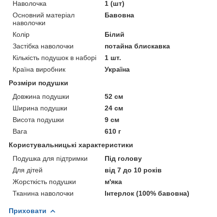
Наволочка
1 (шт)
Основний матеріал
Бавовна
наволочки
Колір
Білий
Застібка наволочки
потайна блискавка
Кількість подушок в наборі
1 шт.
Країна виробник
Україна
Розміри подушки
Довжина подушки
52 см
Ширина подушки
24 см
Висота подушки
9 см
Вага
610 г
Користувальницькі характеристики
Подушка для підтримки
Під голову
Для дітей
від 7 до 10 років
Жорсткість подушки
м'яка
Тканина наволочки
Інтерлок (100% бавовна)
Приховати