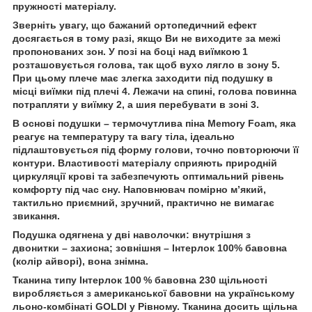
пружності матеріалу.
Зверніть увагу, що бажаний ортопедичний ефект
досягається в тому разі, якщо Ви не виходите за межі
пропонованих зон. У позі на боці над виїмкою 1
розташовується голова, так щоб вухо лягло в зону 5.
При цьому плече має злегка заходити під подушку в
місці виїмки під плечі 4. Лежачи на спині, голова повинна
потрапляти у виїмку 2, а шия перебувати в зоні 3.
В основі подушки – термочутлива піна Memory Foam, яка
реагує на температуру та вагу тіла, ідеально
підлаштовується під форму голови, точно повторюючи її
контури. Властивості матеріалу сприяють природній
циркуляції крові та забезпечують оптимальний рівень
комфорту під час сну. Наповнювач помірно м’який,
тактильно приємний, зручний, практично не вимагає
звикання.
Подушка одягнена у дві наволочки: внутрішня з
двонитки – захисна; зовнішня – Інтерлок 100% бавовна
(колір айворі), вона знімна.
Тканина типу Інтерлок 100 % бавовна 230 щільності
виробляється з американської бавовни на українському
льоно-комбінаті GOLDI у Рівному. Тканина досить щільна