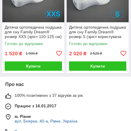
Дитяча ортопедична подушка
Дитяча ортопедична подушка
для сну Family Dream®
для сну Family Dream®
розмір XXS (зріст 110-125 см)
розмір S (зріст користувача
Вік 3-7 років молочний
135-145 см) Вік 10-13 років
Готово до відправки
Готово до відправки
молочний
1 520
2 020
₴
₴
1 900 ₴
2 525 ₴
Купити
Купити
Про нас
100% позитивних з 37 відгуків за рік
Працює з 16.01.2017
м. Рівне
вул. Боярка, 40-а, Рівне, Україна