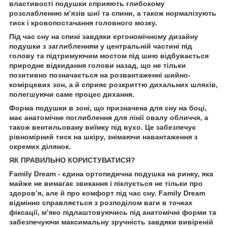
властивості подушки сприяють глибокому
розслабленню м’язів шиї та спини, а також нормалізують
тиск і кровопостачання головного мозку.
Під час сну на спині завдяки ергономічному дизайну
подушки з заглибленням у центральній частині під
голову та підтримуючим мостом під шию відбувається
природне відкидання голови назад, що не тільки
позитивно позначається на розвантаженні шийно-
комірцевих зон, а й сприяє розкриттю дихальних шляхів,
полегшуючи саме процес дихання.
Форма подушки в зоні, що призначена для сну на боці,
має анатомічне поглиблення для лінії овалу обличчя, а
також вентильовану виїмку під вухо. Це забезпечує
рівномірний тиск на шкіру, знімаючи навантаження з
окремих ділянок.
ЯК ПРАВИЛЬНО КОРИСТУВАТИСЯ?
Family Dream - єдина ортопедична подушка на ринку, яка
майже не вимагає звикання і піклується не тільки про
здоров’я, але й про комфорт під час сну. Family Dream
відмінно справляється з розподілом ваги в точках
фіксації, м’яко підлаштовуючись під анатомічні форми та
забезпечуючи максимальну зручність завдяки вивіреній