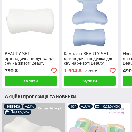
BEAUTY SET -
Комплект BEAUTY SET -
Нав
ортопедична подушка для
ортопедичні подушки для
для 
сну на животі Beauty
сну на животі Beauty
Beau
Balance® (Roller PILLOW
Balance® (Face Pillow №1
PILL
790
1 904
490
₴
₴
2 380 ₴
№2 ) тенсел айворі
& Roller Pillow №2) тенсел
блакитний
Купити
Купити
Акційні пропозиції та новинки
Новинка
–20%
Топ
–20%
Подарунок
Подарунок