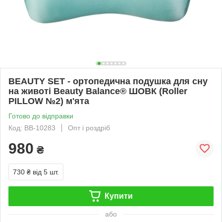
BEAUTY SET - ортопедична подушка для сну
на животі Beauty Balance® ШОВК (Roller
PILLOW №2) м'ята
Готово до відправки
Код: BB-10283
Опт і роздріб
980
₴
730 ₴
від 5 шт.
Купити
або