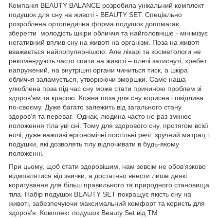
Компанія BEAUTY BALANCE розробила унікальний комплект
подушок для сну на животі - BEAUTY SET. Спеціально
розроблена ортопедична форма подушок допомагає
зберегти молодість шкіри обличчя та найголовніше - мінімізує
негативний вплив сну на животі на організм. Поза на животі
вважається найпопулярнішою. Але лікарі та косметологи не
рекомендують часто спати на животі – плечі затиснуті, хребет
напружений, на внутрішні органи чиниться тиск, а шкіра
обличчя заламується, утворюючи зморшки. Саме наша
улюблена поза під час сну може стати причиною проблем зі
здоров'ям та красою. Кожна поза для сну корисна і шкідлива
по-своєму. Дуже багато залежить від загального стану
здоров'я та переваг. Однак, людина часто не раз змінює
положення тіла уві сні. Тому для здорового сну, протягом всієї
ночі, дуже важливі ергономічні постільні речі: зручний матрац і
подушки, які дозволять тілу відпочивати в будь-якому
положенні.
При цьому, щоб стати здоровішим, нам зовсім не обов'язково
відмовлятися від звички, а достатньо внести лише деякі
коригування для більш правильного та природного становища
тіла. Набір подушок BEAUTY SET покращує якість сну на
животі, забезпечуючи максимальний комфорт та користь для
здоров'я. Комплект подушок Вeauty Set від TM