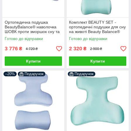
Ортопедична подушка
Комплект BEAUTY SET -
BeautyBalance® наволочка
ортопедичні подушки для сну
ШОВК проти зморшок сну та
на животі Beauty Balance®
ранкової набряклості, айворі
(Face Pillow №1 & Roller
Готово до відправки
Готово до відправки
Pillow №2) шовк м'ята
3 776
2 320
₴
₴
4 720 ₴
2 900 ₴
Купити
Купити
–20%
Подарунок
Подарунок