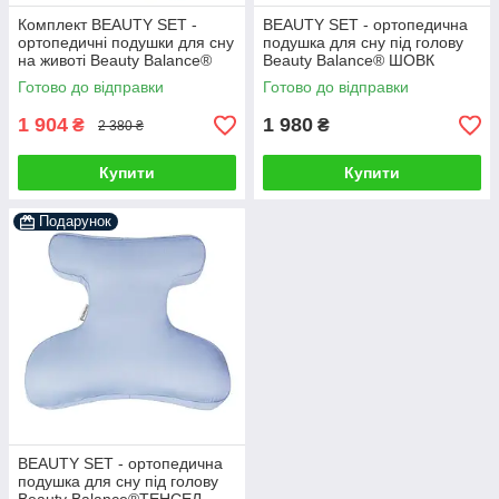
Комплект BEAUTY SET -
BEAUTY SET - ортопедична
ортопедичні подушки для сну
подушка для сну під голову
на животі Beauty Balance®
Beauty Balance® ШОВК
(Face Pillow №1 & Roller
(FACE PILLOW №1) м'ята
Готово до відправки
Готово до відправки
Pillow №2) тенсел блакитний
1 904
1 980
₴
₴
2 380 ₴
Купити
Купити
Подарунок
BEAUTY SET - ортопедична
подушка для сну під голову