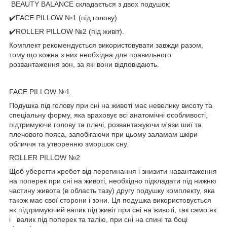
BEAUTY BALANCE складається з двох подушок:
✔️FACE PILLOW №1 (під голову)
✔️ROLLER PILLOW №2 (під живіт).
Комплект рекомендується використовувати завжди разом,
тому що кожна з них необхідна для правильного
розвантаження зон, за які вони відповідають.
FACE PILLOW №1
Подушка під голову при сні на животі має невелику висоту та
спеціальну форму, яка враховує всі анатомічні особливості,
підтримуючи голову та плечі, розвантажуючи м'язи шиї та
плечового пояса, запобігаючи при цьому заламам шкіри
обличчя та утворенню зморшок сну.
ROLLER PILLOW №2
Щоб уберегти хребет від перегинання і знизити навантаження
на поперек при сні на животі, необхідно підкладати під нижню
частину живота (в область тазу) другу подушку комплекту, яка
також має свої сторони і зони. Ця подушка використовується
як підтримуючий валик під живіт при сні на животі, так само як
і валик під поперек та талію, при сні на спині та боці