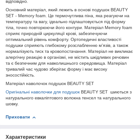
відповідно.
Основний матеріал, який лежить в основі подушок BEAUTY
SET - Memory foam. Це термочутлива піна, яка реагуючи на
температуру та вагу, ідеально підлаштовується під форму
тіла, точно повторюючи його контури. Матеріал Memory foam
сприяє природній циркуляції крові, забезпечуючи
оптимальний рівень комфорту. Ортопедичні властивості
подушки сприяють глибокому розслабленню м'язів, а також
нормалізують тиск та кровопостачання. Матеріал не викликає
алергічну реакцію в організмі, не містить шкідливих речовин
та є безпечним для навколишнього середовища. Матеріал
тривалий час чудово зберігає форму і має високу
зносостійкість.
Матеріал наволочок подушок BEAUTY SET
Оригінальні наволочки для подушок
BEAUTY SET шиються з
натурального евкаліптового волокна тенсел та натурального
шовку.
Приховати
Характеристики