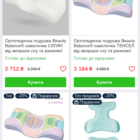
Ортопедична подушка Beauty
Ортопедична подушка Beauty
Balance® наволочка САТИН
Balance® наволочка ТЕНСЕЛ
від зморшок сну та ранкової
від зморшок сну та ранкової
набряклості, айворі
набряклості, айворі
Готово до відправки
Готово до відправки
2 712
3 184
₴
₴
3 390 ₴
3 980 ₴
Купити
Купити
Топ
–20%
Подарунок
Топ продажів
–20%
Подарунок