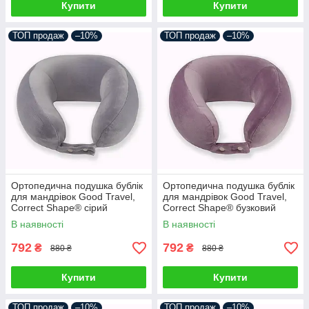
Купити
Купити
ТОП продаж
–10%
ТОП продаж
–10%
Ортопедична подушка бублік
Ортопедична подушка бублік
для мандрівок Good Travel,
для мандрівок Good Travel,
Correct Shape® сірий
Correct Shape® бузковий
В наявності
В наявності
792
792
₴
₴
880 ₴
880 ₴
Купити
Купити
ТОП продаж
–10%
ТОП продаж
–10%