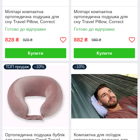
Мілітарі компактна
Мілітарі компактна
ортопедична подушка для
ортопедична подушка для
сну Travel Pillow, Correct
сну Travel Pillow, Correct
Shape® (розмір L) хакі
Shape® (розмір ХL) хакі
Готово до відправки
Готово до відправки
828
882
₴
₴
920 ₴
980 ₴
Купити
Купити
ТОП продаж
–10%
–10%
Ортопедична подушка бублік
Компактна для поїздок
для мандрівок Good Travel,
ортопедична подушка для