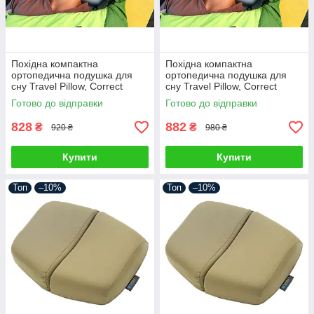
Похідна компактна
Похідна компактна
ортопедична подушка для
ортопедична подушка для
сну Travel Pillow, Correct
сну Travel Pillow, Correct
Shape® (розмір L) блакитний
Shape® (розмір ХL)
Готово до відправки
Готово до відправки
блакитний
828
882
₴
₴
920 ₴
980 ₴
Купити
Купити
Топ
–10%
Топ
–10%