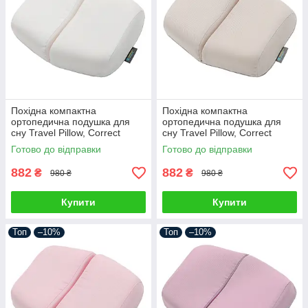
Похідна компактна
Похідна компактна
ортопедична подушка для
ортопедична подушка для
сну Travel Pillow, Correct
сну Travel Pillow, Correct
Shape® (розмір ХL) айворі
Shape® (розмір ХL) бежевий
Готово до відправки
Готово до відправки
882
882
₴
₴
980 ₴
980 ₴
Купити
Купити
Топ
–10%
Топ
–10%