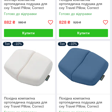
ортопедична подушка для
ортопедична подушка для
сну Travel Pillow, Correct
сну Travel Pillow, Correct
Shape® (розмір ХL)
Shape® (розмір L)
Готово до відправки
Готово до відправки
трав'яний
смарагдовий
882
828
₴
₴
980 ₴
920 ₴
Купити
Купити
Топ
–10%
Топ
–10%
Похідна компактна
Похідна компактна
ортопедична подушка для
ортопедична подушка для
сну Travel Pillow, Correct
сну Travel Pillow, Correct
Shape® (розмір L) айворі
Shape® (розмір L) смальта