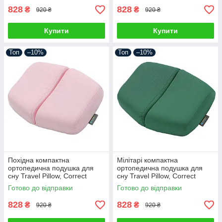
828
828
₴
₴
920 ₴
920 ₴
Купити
Купити
Топ
–10%
Топ
–10%
Похідна компактна
Мілітарі компактна
ортопедична подушка для
ортопедична подушка для
сну Travel Pillow, Correct
сну Travel Pillow, Correct
Shape® (розмір L) пудра
Shape® (розмір L) трав'яний
Готово до відправки
Готово до відправки
828
828
₴
₴
920 ₴
920 ₴