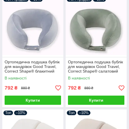
Ортопедична подушка бублік
Ортопедична подушка бублік
для мандрівок Good Travel,
для мандрівок Good Travel,
Correct Shape® блакитний
Correct Shape® салатовий
В наявності
В наявності
792
792
₴
₴
880 ₴
880 ₴
Купити
Купити
Топ
–10%
Топ
–10%