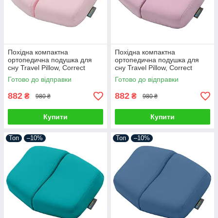
Похідна компактна
Похідна компактна
ортопедична подушка для
ортопедична подушка для
сну Travel Pillow, Correct
сну Travel Pillow, Correct
Shape® (розмір ХL) пудра
Shape® (розмір ХL) бузковий
Готово до відправки
Готово до відправки
882
882
₴
₴
980 ₴
980 ₴
Купити
Купити
Топ
–10%
Топ
–10%