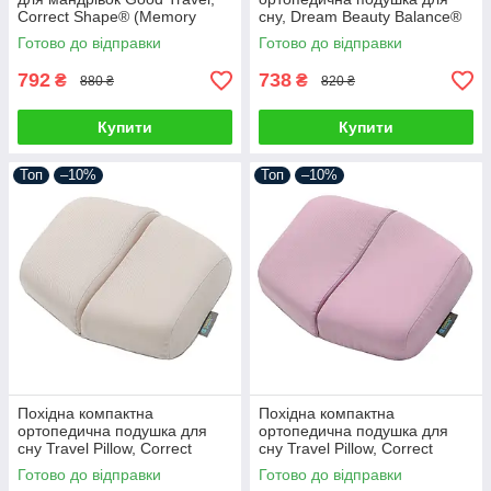
Correct Shape® (Memory
сну, Dream Beauty Balance®
Foam) рожевий
блакитний
Готово до відправки
Готово до відправки
792
738
₴
₴
880 ₴
820 ₴
Купити
Купити
Топ
–10%
Топ
–10%
Похідна компактна
Похідна компактна
ортопедична подушка для
ортопедична подушка для
сну Travel Pillow, Correct
сну Travel Pillow, Correct
Shape® (розмір L) бежевий
Shape® (розмір L) бузковий
Готово до відправки
Готово до відправки