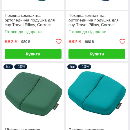
Похідна компактна
Похідна компактна
ортопедична подушка для
ортопедична подушка для
сну Travel Pillow, Correct
сну Travel Pillow, Correct
Shape® (розмір ХL)
Shape® (розмір ХL) смальта
Готово до відправки
Готово до відправки
смарагдовий
882
882
₴
₴
980 ₴
980 ₴
Купити
Купити
Топ
–10%
Топ
–10%
Мілітарі компактна
Похідна компактна