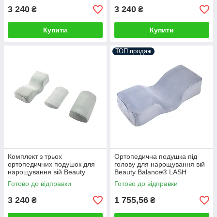
3 240
3 240
₴
₴
Купити
Купити
ТОП продаж
Комплект з трьох
Ортопедична подушка під
ортопедичних подушок для
голову для нарощування вій
нарощування вій Beauty
Beauty Balance® LASH
Balance® LASH Салатовий
блакитний
Готово до відправки
Готово до відправки
3 240
1 755,56
₴
₴