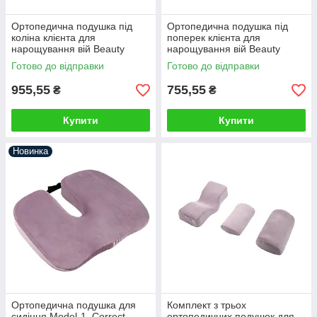
Ортопедична подушка під
Ортопедична подушка під
коліна клієнта для
поперек клієнта для
нарощування вій Beauty
нарощування вій Beauty
Balance® LASH рожевий
Balance® LASH рожевий
Готово до відправки
Готово до відправки
955,55
755,55
₴
₴
Купити
Купити
Новинка
Ортопедична подушка для
Комплект з трьох
сидіння Model-1, Correct
ортопедичних подушок для