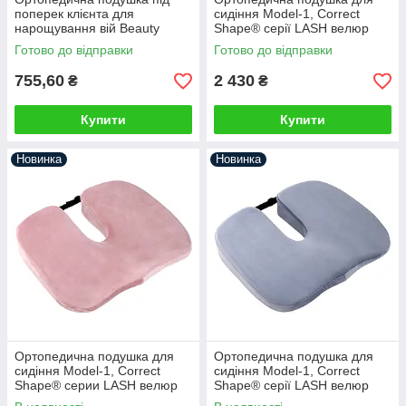
поперек клієнта для
сидіння Model-1, Correct
нарощування вій Beauty
Shape® серії LASH велюр
Balance® LASH фіолетовий
сірий
Готово до відправки
Готово до відправки
755,60
2 430
₴
₴
Купити
Купити
Новинка
Новинка
Ортопедична подушка для
Ортопедична подушка для
сидіння Model-1, Correct
сидіння Model-1, Correct
Shape® серии LASH велюр
Shape® серії LASH велюр
рожевий
блакитний