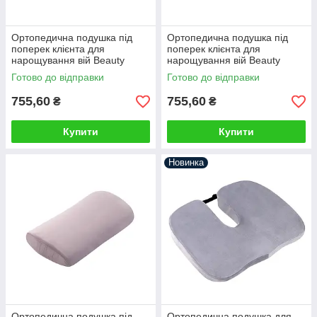
Ортопедична подушка під
Ортопедична подушка під
поперек клієнта для
поперек клієнта для
нарощування вій Beauty
нарощування вій Beauty
Balance® LASH Салатовий
Balance® LASH сірий
Готово до відправки
Готово до відправки
755,60
755,60
₴
₴
Купити
Купити
Новинка
Ортопедична подушка під
Ортопедична подушка для