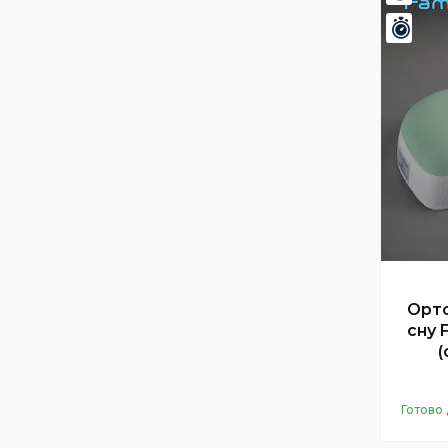
Зали
Орто
сну 
(
Готово 