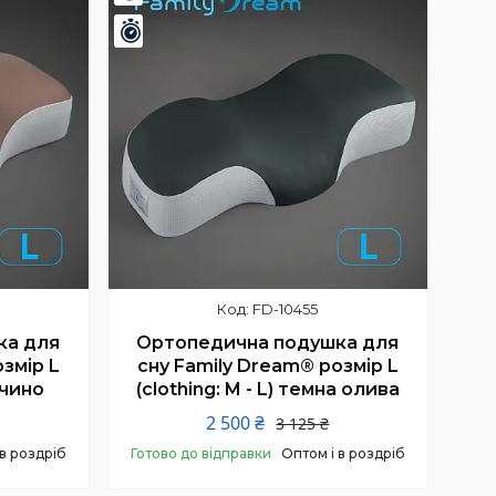
Залишилось 24 дні
FD-10455
ка для
Ортопедична подушка для
змір L
сну Family Dream® розмір L
учино
(clothing: M - L) темна олива
2 500 ₴
3 125 ₴
 в роздріб
Готово до відправки
Оптом і в роздріб