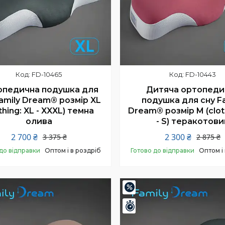
FD-10465
FD-10443
педична подушка для
Дитяча ортопеди
amily Dream® розмір XL
подушка для сну F
thing: XL - XXXL) темна
Dream® розмір M (clot
олива
- S) теракотови
2 700 ₴
2 300 ₴
3 375 ₴
2 875 ₴
до відправки
Оптом і в роздріб
Готово до відправки
Оптом і
Купити
Купити
–20%
шилось 24 дні
Залишилось 24 дні