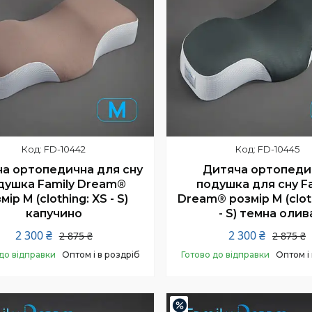
FD-10442
FD-10445
а ортопедична для сну
Дитяча ортопеди
душка Family Dream®
подушка для сну F
мір M (clothing: XS - S)
Dream® розмір M (clot
капучино
- S) темна олив
2 300 ₴
2 300 ₴
2 875 ₴
2 875 ₴
до відправки
Оптом і в роздріб
Готово до відправки
Оптом і
Купити
Купити
–20%