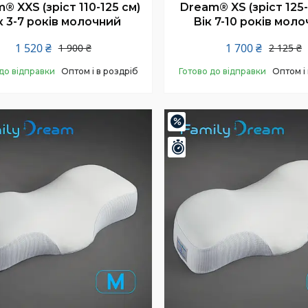
® XXS (зріст 110-125 см)
Dream® XS (зріст 125-
к 3-7 років молочний
Вік 7-10 років мол
1 520 ₴
1 700 ₴
1 900 ₴
2 125 ₴
до відправки
Оптом і в роздріб
Готово до відправки
Оптом і
Купити
Купити
–20%
шилось 24 дні
Залишилось 24 дні