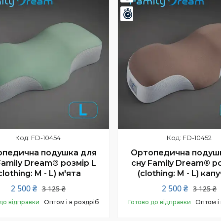
шилось 24 дні
Залишилось 24 дні
FD-10454
FD-10452
педична подушка для
Ортопедична подуш
Family Dream® розмір L
сну Family Dream® ро
clothing: M - L) м'ята
(clothing: M - L) кап
2 500 ₴
2 500 ₴
3 125 ₴
3 125 ₴
до відправки
Оптом і в роздріб
Готово до відправки
Оптом і