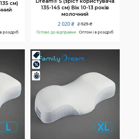
Dream® S (зріст користувача
135 см)
135-145 см) Вік 10-13 років
очний
молочний
2 020 ₴
2 525 ₴
 в роздріб
Готово до відправки
Оптом і в роздріб
Купити
Топ
–20%
Залишилось 24 дні