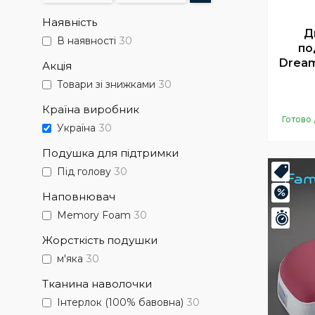
Наявність
Д
В наявності
30
по
Dream
Акція
Товари зі знижками
30
Країна виробник
Готово 
Україна
30
Подушка для підтримки
Під голову
30
Топ
–20%
Наповнювач
Memory Foam
30
Зали
Жорсткість подушки
м'яка
30
Тканина наволочки
Інтерлок (100% бавовна)
30