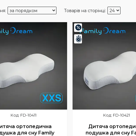
–20%
шилось 24 дні
Залишилось 24 дні
FD-10411
FD-10421
итяча ортопедична
Дитяча ортопеди
душка для сну Family
подушка для сну F