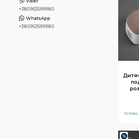
+380953599980
+380953599980
Дитяч
по
роз
Готово 
–20%