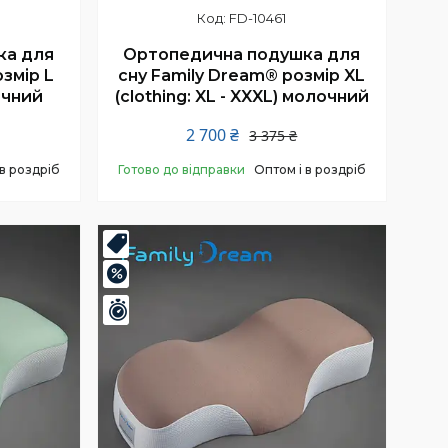
FD-10461
ка для
Ортопедична подушка для
змір L
сну Family Dream® розмір XL
лочний
(clothing: XL - XXXL) молочний
2 700 ₴
3 375 ₴
 в роздріб
Готово до відправки
Оптом і в роздріб
Купити
Топ
–20%
Залишилось 24 дні