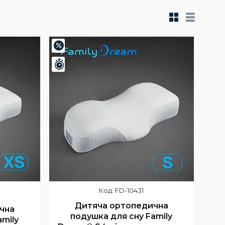
–20%
Залишилось 24 дні
FD-10431
Дитяча ортопедична
чна
подушка для сну Family
amily