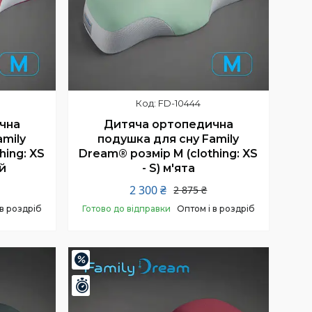
FD-10444
чна
Дитяча ортопедична
amily
подушка для сну Family
hing: XS
Dream® розмір M (clothing: XS
й
- S) м'ята
2 300 ₴
2 875 ₴
 в роздріб
Готово до відправки
Оптом і в роздріб
Купити
–20%
Залишилось 24 дні