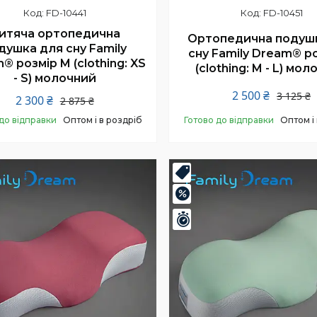
FD-10441
FD-10451
итяча ортопедична
Ортопедична подуш
душка для сну Family
сну Family Dream® ро
® розмір M (clothing: XS
(clothing: M - L) мо
- S) молочний
2 500 ₴
3 125 ₴
2 300 ₴
2 875 ₴
до відправки
Оптом і в роздріб
Готово до відправки
Оптом і
Купити
Купити
Топ
–20%
шилось 24 дні
Залишилось 24 дні