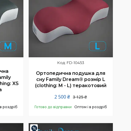
FD-10453
чна
Ортопедична подушка для
amily
сну Family Dream® розмір L
hing: XS
(clothing: M - L) теракотовий
а
2 500 ₴
3 125 ₴
 в роздріб
Готово до відправки
Оптом і в роздріб
Купити
–20%