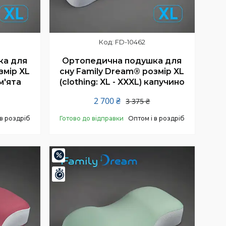
FD-10462
ка для
Ортопедична подушка для
змір XL
сну Family Dream® розмір XL
 м'ята
(clothing: XL - XXXL) капучино
2 700 ₴
3 375 ₴
 в роздріб
Готово до відправки
Оптом і в роздріб
Купити
–20%
Залишилось 24 дні