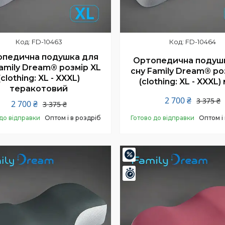
FD-10463
FD-10464
педична подушка для
Ортопедична подуш
amily Dream® розмір XL
сну Family Dream® ро
(clothing: XL - XXXL)
(clothing: XL - XXXL)
теракотовий
2 700 ₴
3 375 ₴
2 700 ₴
3 375 ₴
до відправки
Оптом і в роздріб
Готово до відправки
Оптом і
Купити
Купити
–20%
Залишилось 24 дні
шилось 24 дні