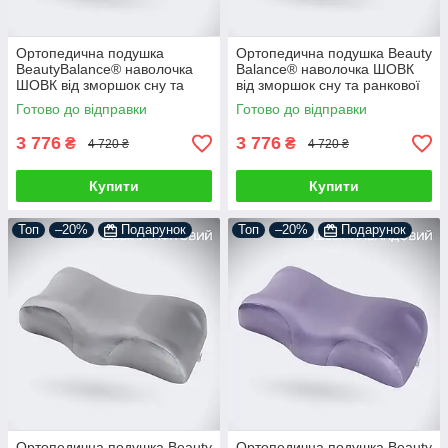
Ортопедична подушка
Ортопедична подушка Beauty
BeautyBalance® наволочка
Balance® наволочка ШОВК
ШОВК від зморшок сну та
від зморшок сну та ранкової
ранкової набряклості,
набряклості, м’ята
Готово до відправки
Готово до відправки
бежевий
3 776
3 776
₴
₴
4 720 ₴
4 720 ₴
Купити
Купити
Топ
–20%
Подарунок
Топ
–20%
Подарунок
Ортопедична подушка Beauty
Ортопедична подушка Beauty