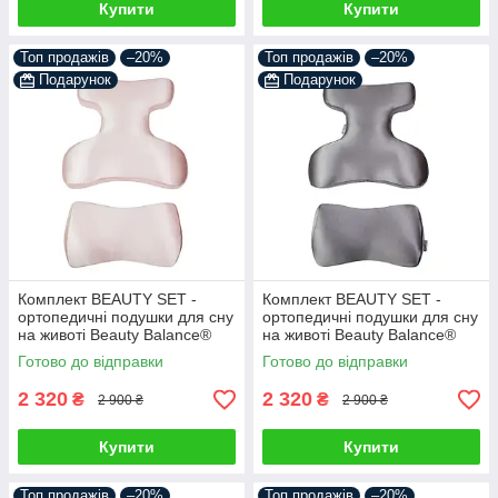
Купити
Купити
Топ продажів
–20%
Топ продажів
–20%
Подарунок
Подарунок
Комплект BEAUTY SET -
Комплект BEAUTY SET -
ортопедичні подушки для сну
ортопедичні подушки для сну
на животі Beauty Balance®
на животі Beauty Balance®
(Face Pillow №1 & Roller
(Face Pillow №1 & Roller
Готово до відправки
Готово до відправки
Pillow №2) шовк пудра
Pillow №2) шовк графіт
2 320
2 320
₴
₴
2 900 ₴
2 900 ₴
Купити
Купити
Топ продажів
–20%
Топ продажів
–20%