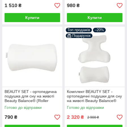
1 510
980
₴
₴
Купити
Купити
Топ продажів
–20%
Подарунок
BEAUTY SET - ортопедична
Комплект BEAUTY SET -
подушка для сну на животі
ортопедичні подушки для сну
Beauty Balance® (Roller
на животі Beauty Balance®
PILLOW №2 ) тенсел айворі
(Face Pillow №1 & Roller
Готово до відправки
Готово до відправки
Pillow №2) шовк айворі
790
2 320
₴
₴
2 900 ₴