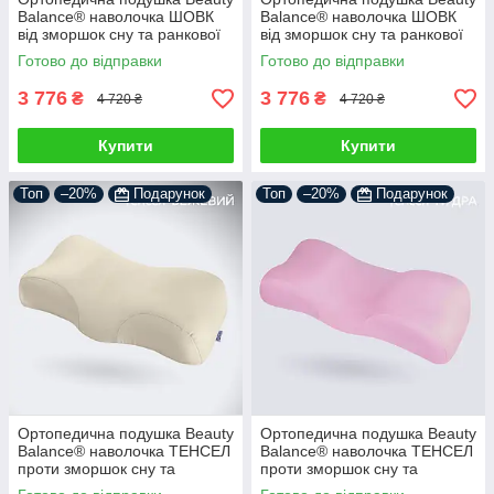
Balance® наволочка ШОВК
Balance® наволочка ШОВК
від зморшок сну та ранкової
від зморшок сну та ранкової
набряклості, графіт
набряклості, лаванда
Готово до відправки
Готово до відправки
3 776
3 776
₴
₴
4 720 ₴
4 720 ₴
Купити
Купити
Топ
–20%
Подарунок
Топ
–20%
Подарунок
Ортопедична подушка Beauty
Ортопедична подушка Beauty
Balance® наволочка ТЕНСЕЛ
Balance® наволочка ТЕНСЕЛ
проти зморшок сну та
проти зморшок сну та
ранкової набряклості,
ранкової набряклості, пудра