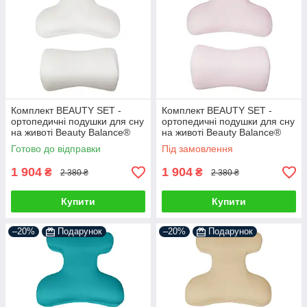
Комплект BEAUTY SET -
Комплект BEAUTY SET -
ортопедичні подушки для сну
ортопедичні подушки для сну
на животі Beauty Balance®
на животі Beauty Balance®
(Face Pillow №1 & Roller
(Face Pillow №1 & Roller
Готово до відправки
Під замовлення
Pillow №2) тенсел айворі
Pillow №2) тенсел пудра
1 904
1 904
₴
₴
2 380 ₴
2 380 ₴
Купити
Купити
–20%
Подарунок
–20%
Подарунок