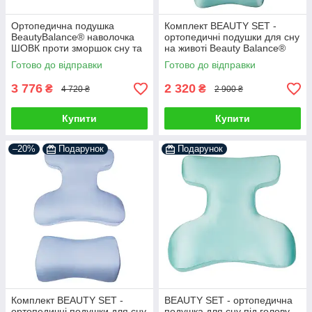
Ортопедична подушка
Комплект BEAUTY SET -
BeautyBalance® наволочка
ортопедичні подушки для сну
ШОВК проти зморшок сну та
на животі Beauty Balance®
ранкової набряклості, айворі
(Face Pillow №1 & Roller
Готово до відправки
Готово до відправки
Pillow №2) шовк м'ята
3 776
2 320
₴
₴
4 720 ₴
2 900 ₴
Купити
Купити
–20%
Подарунок
Подарунок
Комплект BEAUTY SET -
BEAUTY SET - ортопедична
ортопедичні подушки для сну
подушка для сну під голову