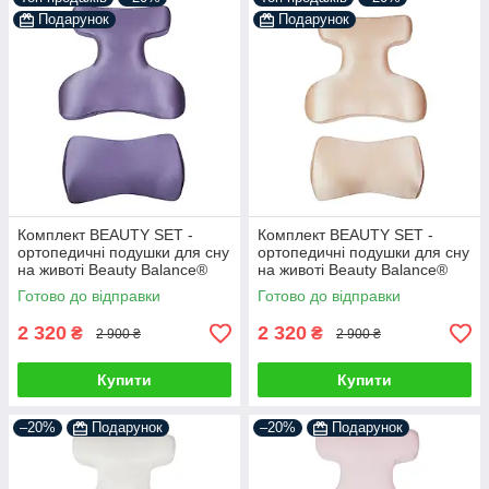
Подарунок
Подарунок
Комплект BEAUTY SET -
Комплект BEAUTY SET -
ортопедичні подушки для сну
ортопедичні подушки для сну
на животі Beauty Balance®
на животі Beauty Balance®
(Face Pillow №1 & Roller
(Face Pillow №1 & Roller
Готово до відправки
Готово до відправки
Pillow №2) шовк лаванда
Pillow №2) шовк бежевий
2 320
2 320
₴
₴
2 900 ₴
2 900 ₴
Купити
Купити
–20%
Подарунок
–20%
Подарунок