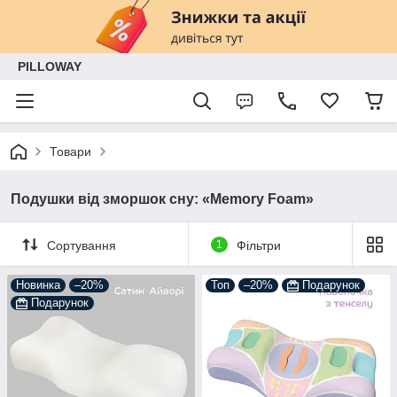
PILLOWAY
Товари
Подушки від зморшок сну: «Memory Foam»
Сортування
1
Фільтри
Новинка
–20%
Топ
–20%
Подарунок
Подарунок