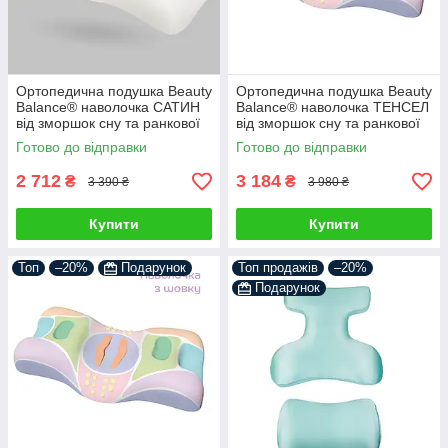
Ортопедична подушка Beauty
Ортопедична подушка Beauty
Balance® наволочка САТИН
Balance® наволочка ТЕНСЕЛ
від зморшок сну та ранкової
від зморшок сну та ранкової
набряклості, айворі
набряклості, айворі
Готово до відправки
Готово до відправки
2 712
3 184
₴
₴
3 390 ₴
3 980 ₴
Купити
Купити
Топ
–20%
Подарунок
Топ продажів
–20%
Подарунок