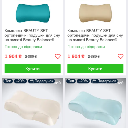
Комплект BEAUTY SET -
Комплект BEAUTY SET -
ортопедичні подушки для сну
ортопедичні подушки для сну
на животі Beauty Balance®
на животі Beauty Balance®
(Face Pillow №1 & Roller
(Face Pillow №1 & Roller
Готово до відправки
Готово до відправки
Pillow №2) тенсел
Pillow №2) тенсел бежевий
смарагдовий
1 904
1 904
₴
₴
2 380 ₴
2 380 ₴
Купити
Купити
Топ
–20%
Подарунок
Топ
–20%
Подарунок