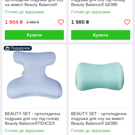
на животі Beauty Balance®
Beauty Balance® ШОВК
(Face Pillow №1 & Roller
(FACE PILLOW №1) м'ята
Готово до відправки
Готово до відправки
Pillow №2) тенсел блакитний
1 904
1 980
₴
₴
2 380 ₴
Купити
Купити
Подарунок
BEAUTY SET - ортопедична
BEAUTY SET - ортопедична
подушка для сну під голову
подушка для сну на животі
Beauty Balance®ТЕНСЕЛ
Beauty Balance® ШОВК
(FACE PILLOW №1)
(Roller PILLOW №2) м'ята
Готово до відправки
Готово до відправки
блакитний